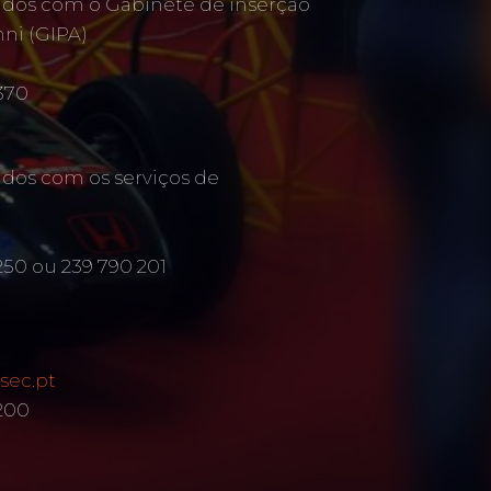
ados com o Gabinete de inserção
mni (GIPA)
370
ados com os serviços de
250 ou 239 790 201
sec.pt
 200