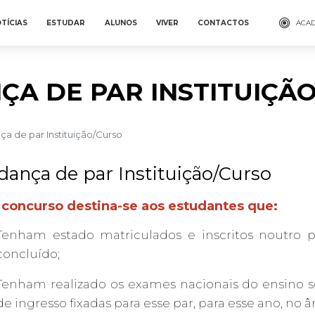
TÍCIAS
ESTUDAR
ALUNOS
VIVER
CONTACTOS
ACAD
A DE PAR INSTITUIÇÃ
a de par Instituição/Curso
ança de par Instituição/Curso
 concurso destina-se aos estudantes que:
Tenham estado matriculados e inscritos noutro p
concluído;
Tenham realizado os exames nacionais do ensino s
de ingresso fixadas para esse par, para esse ano, no