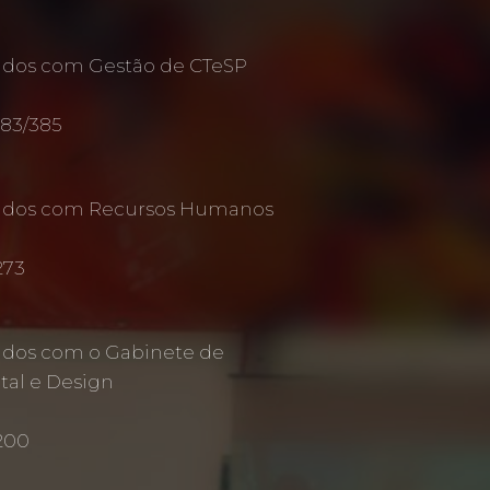
ados com Gestão de CTeSP
383/385
nados com Recursos Humanos
273
ados com o Gabinete de
al e Design
 200