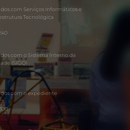
ados com Serviços Informáticos e
estrutura Tecnológica
240
ados com o Sistema Interno da
dade (SIGQ)
t
ados com o expediente
pt
 200