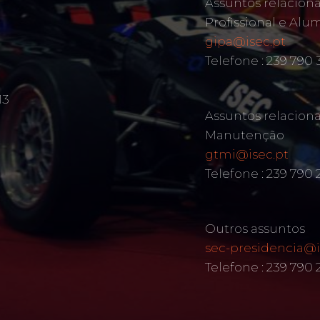
Assuntos relacion
Profissional e Alu
gipa@isec.pt
Telefone : 239 790 
13
Assuntos relacion
Manutenção
gtmi@isec.pt
Telefone : 239 790 
Outros assuntos
sec-presidencia@i
Telefone : 239 790