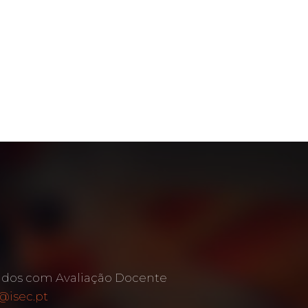
ados com Avaliação Docente
@isec.pt