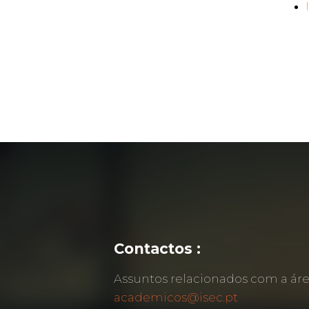
Contactos :
Assuntos relacionados com a á
academicos@isec.pt