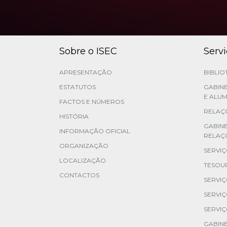
Sobre o ISEC
Serv
APRESENTAÇÃO
BIBLIO
ESTATUTOS
GABINE
E ALUM
FACTOS E NÚMEROS
RELAÇÕ
HISTÓRIA
GABIN
INFORMAÇÃO OFICIAL
RELAÇ
ORGANIZAÇÃO
SERVI
LOCALIZAÇÃO
TESOU
CONTACTOS
SERVI
SERVIÇ
SERVIÇ
GABINE