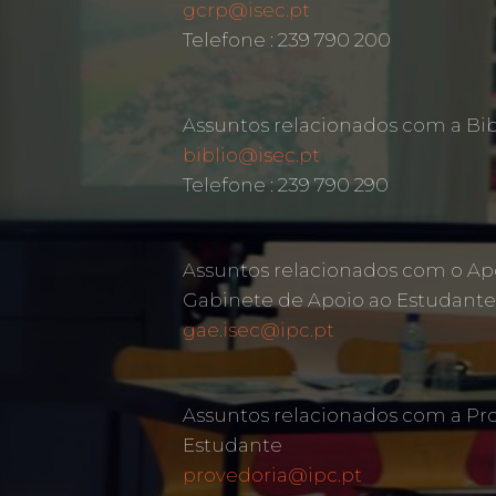
gcrp@isec.pt
Telefone : 239 790 200
Assuntos relacionados com a Bib
biblio@isec.pt
Telefone : 239 790 290
Assuntos relacionados com o Ap
Gabinete de Apoio ao Estudante
gae.isec@ipc.pt
Assuntos relacionados com a Pr
Estudante
provedoria@ipc.pt