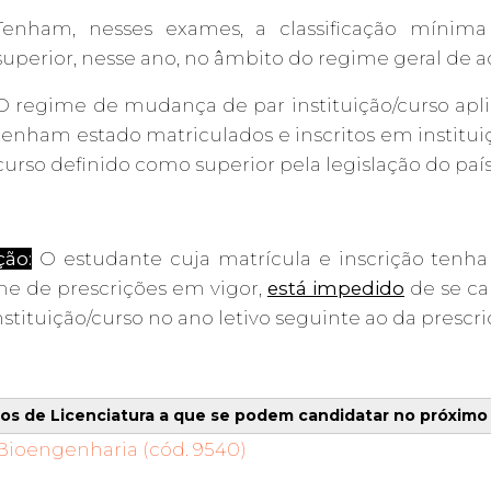
Tenham, nesses exames, a classificação mínima 
superior, nesse ano, no âmbito do regime geral de a
O regime de mudança de par instituição/curso apl
tenham estado matriculados e inscritos em institui
curso definido como superior pela legislação do paí
ção:
O estudante cuja matrícula e inscrição tenha
me de prescrições em vigor,
está impedido
de se ca
nstituição/curso no ano letivo seguinte ao da prescri
os de Licenciatura a que se podem candidatar no próximo 
Bioengenharia (cód. 9540)