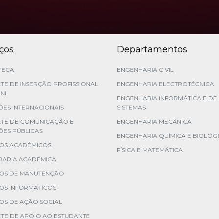
iços
Departamentos
TECA
ENGENHARIA CIVIL
TE DE INSERÇÃO PROFISSIONAL
ENGENHARIA ELECTROTÉCNICA
NI
ENGENHARIA INFORMÁTICA E DE
ES INTERNACIONAIS
SISTEMAS
ETE DE COMUNICAÇÃO E
ENGENHARIA MECÂNICA
ÕES PÚBLICAS
ENGENHARIA QUÍMICA E BIOLÓG
ÇOS ACADÉMICOS
FÍSICA E MATEMÁTICA
RARIA ACADÉMICA
ÇOS DE MANUTENÇÃO
OS INFORMÁTICOS
OS DE AÇÃO SOCIAL
TE DE APOIO AO ESTUDANTE