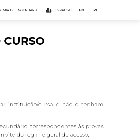
EMIA DE ENGENHARIA
EMPRESAS
EN
IPC
O CURSO
ar instituição/curso e não o tenham
ecundário correspondentes às provas
 âmbito do regime geral de acesso;