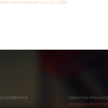
Informática Industrial (cód. L226)
rea Académica
Assuntos relacion
avaliacao.docente