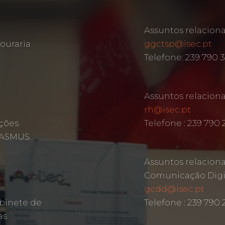
Assuntos relacion
ouraria
ggctsp@isec.pt
Telefone: 239 790 
Assuntos relacio
rh@isec.pt
ções
Telefone : 239 790 
ERASMUS
Assuntos relacion
Comunicação Digit
gcdd@isec.pt
binete de
Telefone : 239 790
as