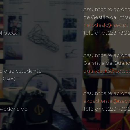
Assuntos relacion
de Gestão da Infra
helpdesk@isec.pt
lioteca
Telefone : 239 790 
Assuntos relacion
Garantia da Quali
oio ao estudante
qualidade@isec.p
 (GAE)
Assuntos relacion
expediente@isec.
ovedoria do
Telefone : 239 790