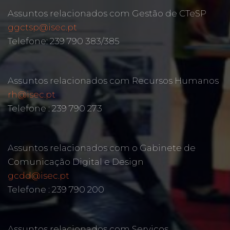
Assuntos relacionados com Gestão de CTeSP
ggctsp@isec.pt
Telefone: 239 790 383/385
Assuntos relacionados com Recursos Humanos
rh@isec.pt
Telefone : 239 790 273
Assuntos relacionados com o Gabinete de
Comunicação Digital e Design
gcdd@isec.pt
Telefone : 239 790 200
Assuntos relacionados com Serviços