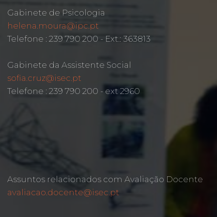
Gabinete de Psicologia
helena.moura@ipc.pt
Telefone : 239 790 200 - Ext.: 363813
Gabinete da Assistente Social
sofia.cruz@isec.pt
Telefone : 239 790 200 - ext 2960
Assuntos relacionados com Avaliação Docente
avaliacao.docente@isec.pt