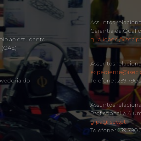
Assuntos relacion
Garantia da Quali
oio ao estudante
qualidade@isec.p
 (GAE)
Assuntos relacion
expediente@isec.
ovedoria do
Telefone : 239 790
Assuntos relacion
Profissional e Alu
gipa@isec.pt
Telefone : 239 790 