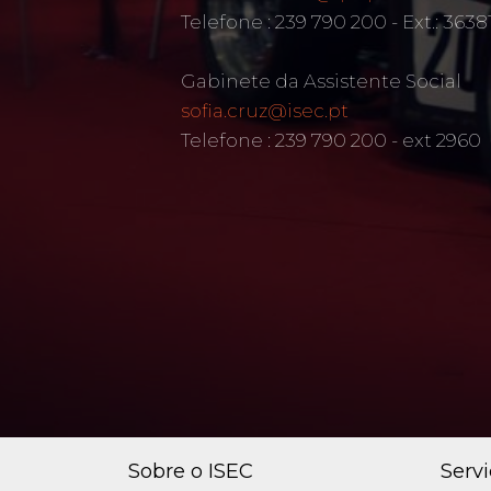
Telefone : 239 790 200 - Ext.: 3638
Gabinete da Assistente Social
sofia.cruz@isec.pt
Telefone : 239 790 200 - ext 2960
Sobre o ISEC
Serv