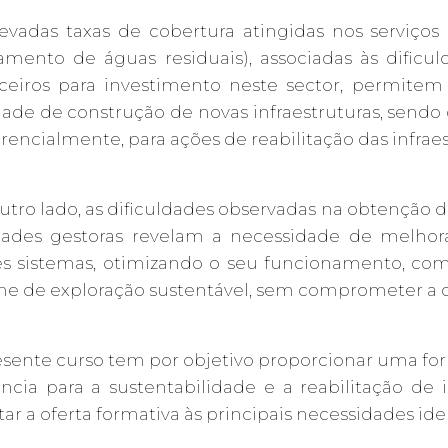
levadas taxas de cobertura atingidas nos serviço
amento de águas residuais), associadas às dificu
nceiros para investimento neste sector, permitem
dade de construção de novas infraestruturas, sendo
rencialmente, para ações de reabilitação das infraes
utro lado, as dificuldades observadas na obtenção 
dades gestoras revelam a necessidade de melhora
es sistemas, otimizando o seu funcionamento, com 
e de exploração sustentável, sem comprometer a qu
sente curso tem por objetivo proporcionar uma for
ência para a sustentabilidade e a reabilitação de 
ar a oferta formativa às principais necessidades iden