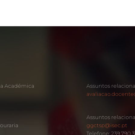
rea Académica
Assuntos relacion
avaliacao.docente
Assuntos relacion
ouraria
ggctsp@isec.pt
Telefone: 239 790 