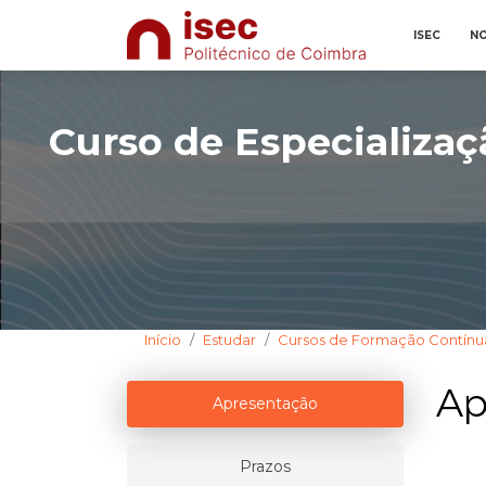
ISEC
NO
Curso de Especializaç
Início
Estudar
Cursos de Formação Contínu
Ap
Apresentação
Prazos