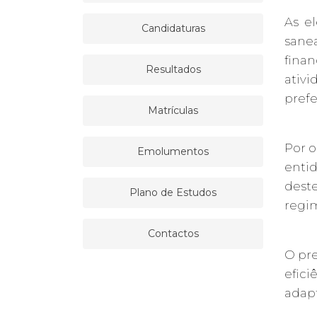
As e
Candidaturas
sane
fina
Resultados
ativi
prefe
Matrículas
Por o
Emolumentos
enti
dest
Plano de Estudos
regim
Contactos
O pre
efici
adapt