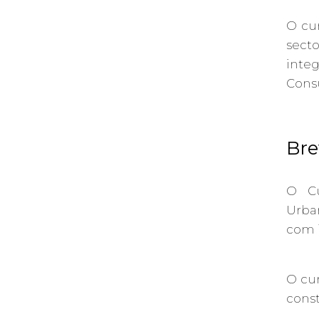
O cur
sect
inte
Consu
Bre
O Cu
Urban
com i
O cur
const