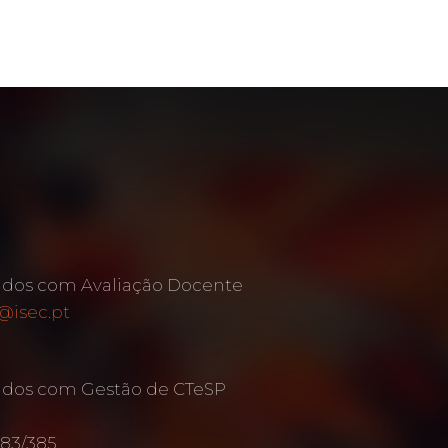
ados com Avaliação Docente
@isec.pt
ados com Gestão de CTeSP
383/385