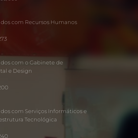
nados com Recursos Humanos
273
ados com o Gabinete de
al e Design
 200
ados com Serviços Informáticos e
estrutura Tecnológica
240