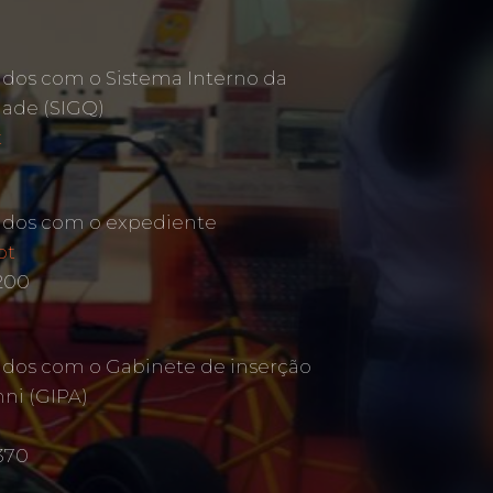
ados com o Sistema Interno da
dade (SIGQ)
t
ados com o expediente
pt
 200
ados com o Gabinete de inserção
mni (GIPA)
370