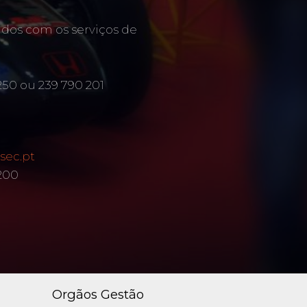
ados com os serviços de
250 ou 239 790 201
sec.pt
 200
Orgãos Gestão