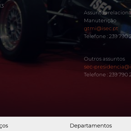
13
Assuntos relacion
Manutenção
gtmi@isec.pt
Telefone : 239 790 
Outros assuntos
sec-presidencia@i
Telefone : 239 790
iços
Departamentos