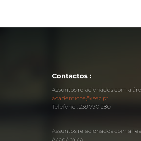
Contactos :
Assuntos relacionados com a á
academicos@isec.pt
Telefone : 239 790 280
Assuntos relacionados com a Tes
Académica