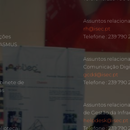
Assuntos relacio
rh@isec.pt
ções
Telefone : 239 790 
ERASMUS
Assuntos relacion
Comunicação Digit
gcdd@isec.pt
binete de
Telefone : 239 790
as
Assuntos relacion
de Gestão da Infra
helpdesk@isec.pt
lioteca
Telefone : 239 790 