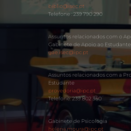
biblio@isec.pt
Telefone : 239 790 290
Assuntos relacionados com o Ap
Gabinete de Apoio ao Estudante
gae.isec@ipc.pt
Assuntos relacionados com a Pr
Estudante
provedoria@ipc.pt
Telefone: 239 802 350
Gabinete de Psicologia
helena.moura@ipc.pt