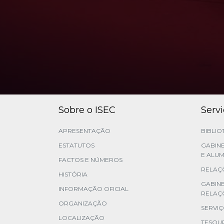
Sobre o ISEC
Serv
APRESENTAÇÃO
BIBLIO
ESTATUTOS
GABINE
E ALUM
FACTOS E NÚMEROS
RELAÇÕ
HISTÓRIA
GABIN
INFORMAÇÃO OFICIAL
RELAÇ
ORGANIZAÇÃO
SERVI
LOCALIZAÇÃO
TESOU