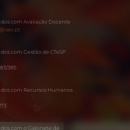
ados com Avaliação Docente
@isec.pt
ados com Gestão de CTeSP
383/385
nados com Recursos Humanos
273
ados com o Gabinete de