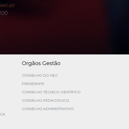
sec.pt
 200
Orgãos Gestão
CONSELHO DO ISEC
PRESIDENTE
CONSELHO TÉCNICO-CIENTÍFICO
CONSELHO PEDAGÓGICO
CONSELHO ADMINISTRATIVO
ICA