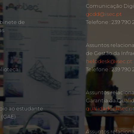
Comunicação Digit
gcdd@isec.pt
binete de
Telefone : 239 790
as
Assuntos relacion
de Gestão da Infra
helpdesk@isec.pt
lioteca
Telefone : 239 790 
Assuntos relacion
Garantia da Quali
oio ao estudante
qualidade@isec.p
 (GAE)
Assuntos relacion