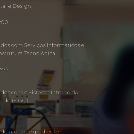
al e Design
 200
ados com Serviços Informáticos e
estrutura Tecnológica
240
ados com o Sistema Interno da
dade (SIGQ)
t
ados com o expediente