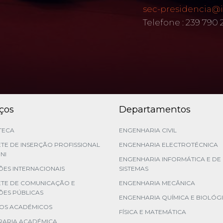
sec-presidencia@i
Telefone : 239 790
iços
Departamentos
TECA
ENGENHARIA CIVIL
TE DE INSERÇÃO PROFISSIONAL
ENGENHARIA ELECTROTÉCNICA
NI
ENGENHARIA INFORMÁTICA E DE
ES INTERNACIONAIS
SISTEMAS
ETE DE COMUNICAÇÃO E
ENGENHARIA MECÂNICA
ÕES PÚBLICAS
ENGENHARIA QUÍMICA E BIOLÓG
ÇOS ACADÉMICOS
FÍSICA E MATEMÁTICA
RARIA ACADÉMICA