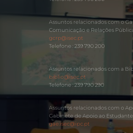
Assuntos relacionados com o Ga
Comunicação e Relações Públic
gcrp@isec.pt
Telefone : 239 790 200
Assuntos relacionados com a Bib
biblio@isec.pt
Telefone : 239 790 290
Assuntos relacionados com o Ap
Gabinete de Apoio ao Estudante
gae.isec@ipc.pt