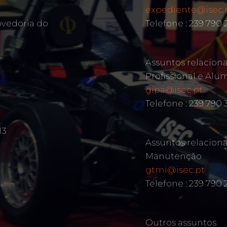
expediente@isec.
ovedoria do
Telefone : 239 790
Assuntos relacion
Profissional e Alu
gipa@isec.pt
Telefone : 239 790 
13
Assuntos relacion
Manutenção
gtmi@isec.pt
Telefone : 239 790 
Outros assuntos