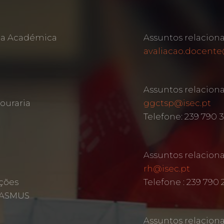
rea Académica
Assuntos relacion
avaliacao.docente
Assuntos relacion
ouraria
ggctsp@isec.pt
Telefone: 239 790 
Assuntos relacio
rh@isec.pt
ções
Telefone : 239 790 
ERASMUS
Assuntos relacion