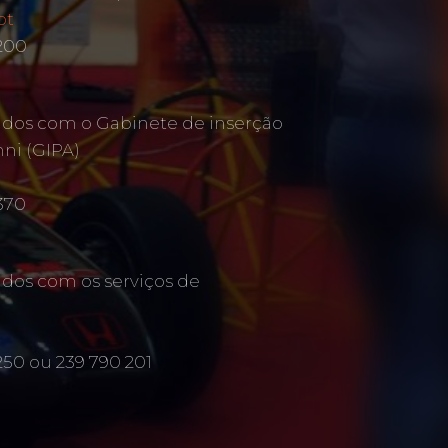
pt
 200
ados com o Gabinete de inserção
mni (GIPA)
370
ados com os serviços de
250 ou 239 790 201