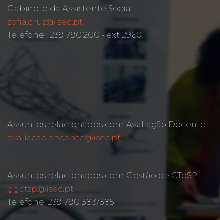
Gabinete da Assistente Social
sofia.cruz@isec.pt
Telefone : 239 790 200 - ext 2960
Assuntos relacionados com Avaliação Docente
avaliacao.docente@isec.pt
Assuntos relacionados com Gestão de CTeSP
ggctsp@isec.pt
Telefone: 239 790 383/385