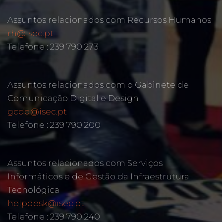
Assuntos relacionados com Recursos Humanos
rh@isec.pt
Telefone : 239 790 273
Assuntos relacionados com o Gabinete de
Comunicação Digital e Design
gcdd@isec.pt
Telefone : 239 790 200
Assuntos relacionados com Serviços
Informáticos e de Gestão da Infraestrutura
Tecnológica
helpdesk@isec.pt
Telefone : 239 790 240