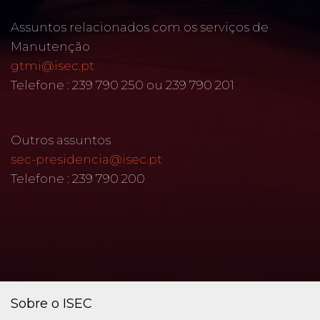
Assuntos relacionados com os serviços de
Manutenção
gtmi@isec.pt
Telefone : 239 790 250 ou 239 790 201
Outros assuntos
sec-presidencia@isec.pt
Telefone : 239 790 200
Sobre o ISEC