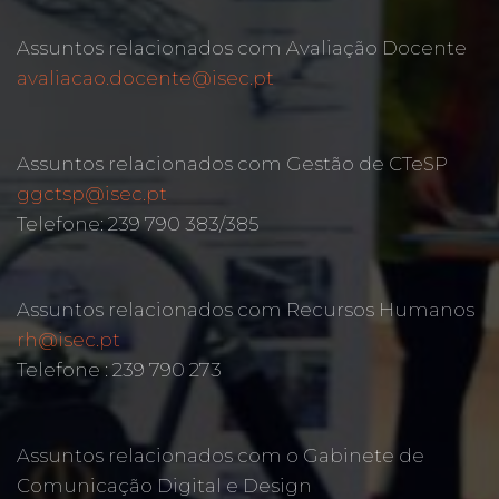
Assuntos relacionados com Avaliação Docente
avaliacao.docente@isec.pt
Assuntos relacionados com Gestão de CTeSP
ggctsp@isec.pt
Telefone: 239 790 383/385
Assuntos relacionados com Recursos Humanos
rh@isec.pt
Telefone : 239 790 273
Assuntos relacionados com o Gabinete de
Comunicação Digital e Design