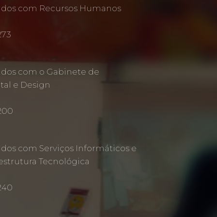
nados com Recursos Humanos
273
ados com o Gabinete de
al e Design
 200
ados com Serviços Informáticos e
estrutura Tecnológica
240