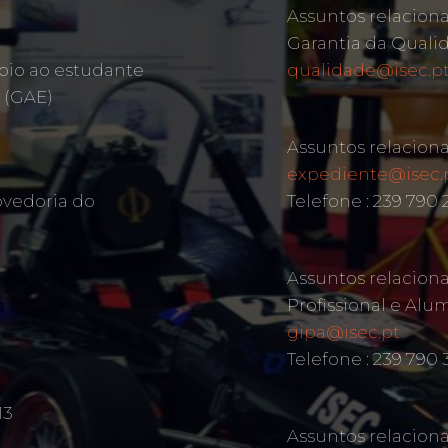
Assuntos relacion
Garantia da Quali
oio ao estudante
qualidade@isec.p
 (GAE)
Assuntos relacion
expediente@isec.
ovedoria do
Telefone : 239 790
Assuntos relacion
Profissional e Alu
gipa@isec.pt
Telefone : 239 790 
13
Assuntos relacion