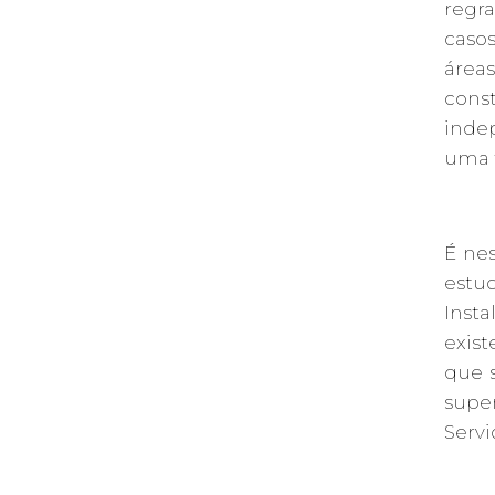
regr
caso
área
cons
inde
uma f
É nes
estu
Insta
exis
que s
super
Servi