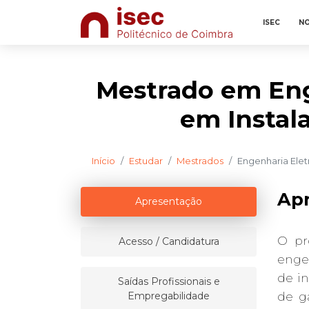
ISEC
NO
Mestrado em Eng
em Instal
Início
Estudar
Mestrados
Engenharia Elet
Ap
Apresentação
O pr
Acesso / Candidatura
engen
de in
Saídas Profissionais e
Empregabilidade
de gá