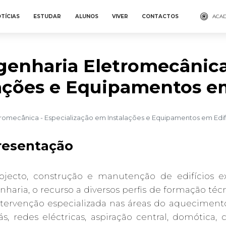
TÍCIAS
ESTUDAR
ALUNOS
VIVER
CONTACTOS
ACAD
enharia Eletromecânica 
ações e Equipamentos em
romecânica - Especialização em Instalações e Equipamentos em Edif
resentação
ojecto, construção e manutenção de edifícios ex
haria, o recurso a diversos perfis de formação té
tervenção especializada nas áreas do aquecimento
s, redes eléctricas, aspiração central, domótica