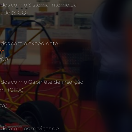
ados com o Sistema Interno da
dade (SIGQ)
t
ados com o expediente
pt
 200
ados com o Gabinete de inserção
mni (GIPA)
370
ados com os serviços de