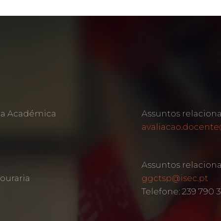
rea Académica
Assuntos relacion
avaliacao.docente
Assuntos relacion
ouraria
ggctsp@isec.pt
Telefone: 239 790 