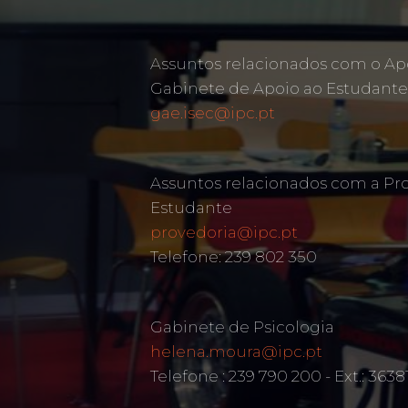
Assuntos relacionados com o Ap
Gabinete de Apoio ao Estudante
gae.isec@ipc.pt
Assuntos relacionados com a Pr
Estudante
provedoria@ipc.pt
Telefone: 239 802 350
Gabinete de Psicologia
helena.moura@ipc.pt
Telefone : 239 790 200 - Ext.: 3638