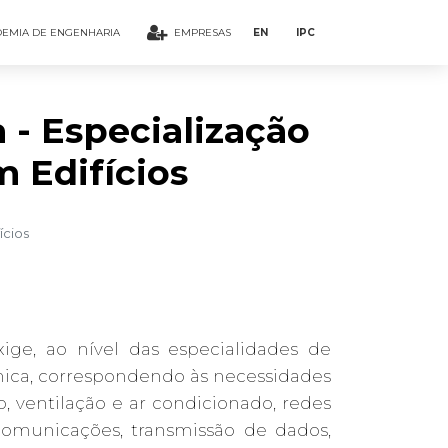
EMIA DE ENGENHARIA
EMPRESAS
EN
IPC
- Especialização
 Edifícios
ícios
ige, ao nível das especialidades de
cnica, correspondendo às necessidades
, ventilação e ar condicionado, redes
, comunicações, transmissão de dados,