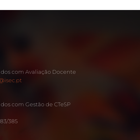
ados com Avaliação Docente
@isec.pt
ados com Gestão de CTeSP
383/385