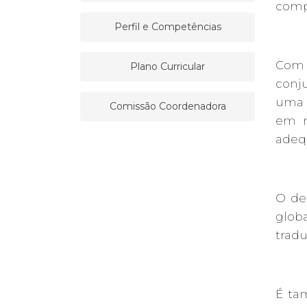
compo
Perfil e Competências
Com e
Plano Curricular
conj
uma f
Comissão Coordenadora
em n
adequ
O de
glob
tradu
É ta