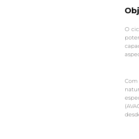
Obj
O cic
pote
capac
aspec
Com 
natur
espe
(AVAC
desde