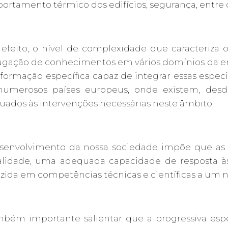
rtamento térmico dos edifícios, segurança, entre o
feito, o nível de complexidade que caracteriza os 
ugação de conhecimentos em vários domínios da eng
ormação específica capaz de integrar essas especia
umerosos países europeus, onde existem, desde h
ados às intervenções necessárias neste âmbito.
senvolvimento da nossa sociedade impõe que as e
alidade, uma adequada capacidade de resposta às 
zida em competências técnicas e científicas a um ní
mbém importante salientar que a progressiva espe