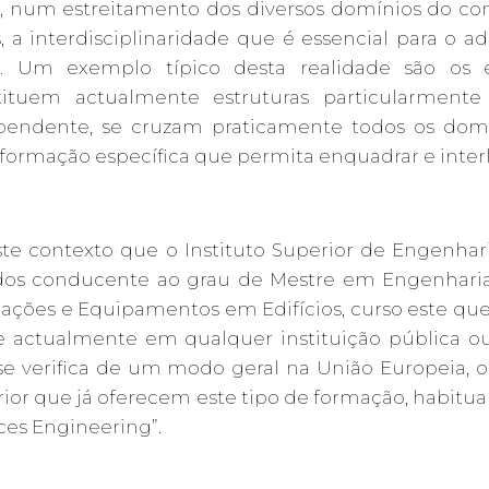
a, num estreitamento dos diversos domínios do c
s, a interdisciplinaridade que é essencial para 
s. Um exemplo típico desta realidade são os ed
tituem actualmente estruturas particularment
pendente, se cruzam praticamente todos os domí
ormação específica que permita enquadrar e interli
te contexto que o Instituto Superior de Engenhari
dos conducente ao grau de Mestre em Engenharia
lações e Equipamentos em Edifícios, curso este que
te actualmente em qualquer instituição pública ou
e verifica de um modo geral na União Europeia, o
ior que já oferecem este tipo de formação, habitu
ces Engineering”.