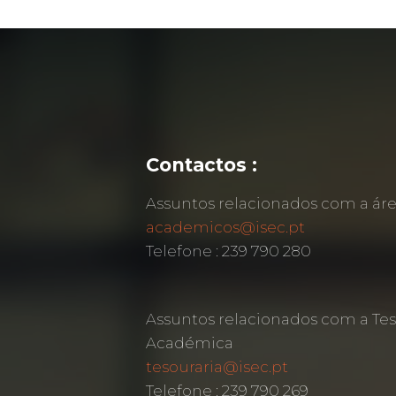
Contactos :
Assuntos relacionados com a á
academicos@isec.pt
Telefone : 239 790 280
Assuntos relacionados com a Tes
Académica
tesouraria@isec.pt
Telefone : 239 790 269