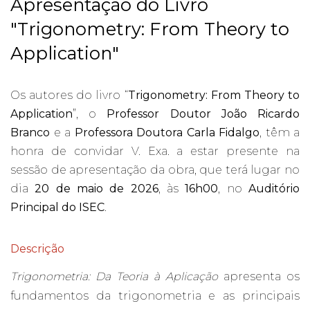
Apresentação do Livro
"Trigonometry: From Theory to
Application"
Os autores do livro “
Trigonometry: From Theory to
Application
”, o
Professor Doutor João Ricardo
Branco
e a
Professora Doutora Carla Fidalgo
, têm a
honra de convidar V. Exa. a estar presente na
sessão de apresentação da obra, que terá lugar no
dia
20 de maio de 2026
, às
16h00
, no
Auditório
Principal do ISEC
.
Descrição
Trigonometria: Da Teoria à Aplicação
apresenta os
fundamentos da trigonometria e as principais