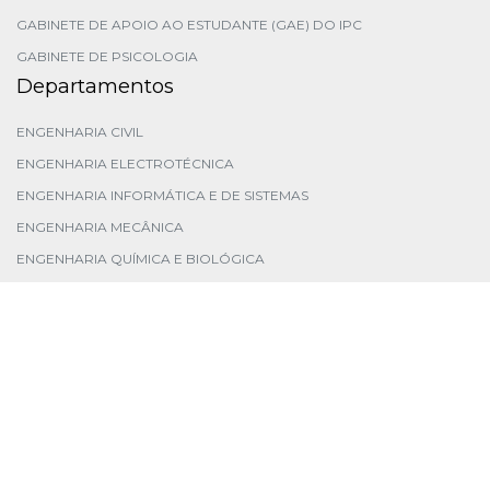
GABINETE DE APOIO AO ESTUDANTE (GAE) DO IPC
GABINETE DE PSICOLOGIA
Departamentos
ENGENHARIA CIVIL
ENGENHARIA ELECTROTÉCNICA
ENGENHARIA INFORMÁTICA E DE SISTEMAS
ENGENHARIA MECÂNICA
ENGENHARIA QUÍMICA E BIOLÓGICA
FÍSICA E MATEMÁTICA
Orgãos Gestão
CONSELHO DO ISEC
PRESIDENTE
CONSELHO TÉCNICO-CIENTÍFICO
CONSELHO PEDAGÓGICO