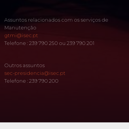
Assuntos relacionados com os serviços de
Manutenção
gtmi@isec.pt
Telefone : 239 790 250 ou 239 790 201
Outros assuntos
sec-presidencia@isec.pt
Telefone : 239 790 200