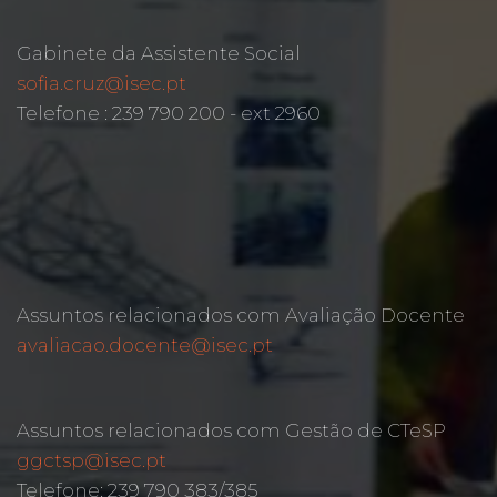
Gabinete da Assistente Social
sofia.cruz@isec.pt
Telefone : 239 790 200 - ext 2960
Assuntos relacionados com Avaliação Docente
avaliacao.docente@isec.pt
Assuntos relacionados com Gestão de CTeSP
ggctsp@isec.pt
Telefone: 239 790 383/385