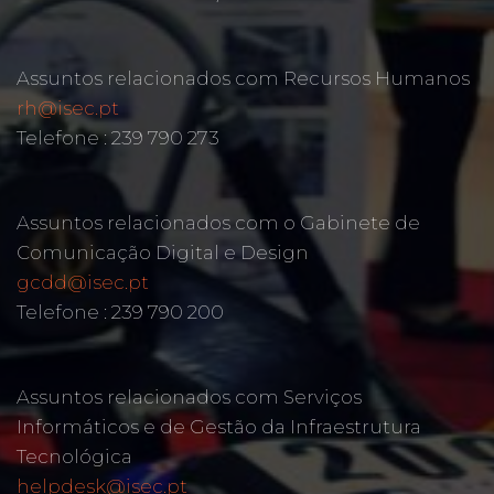
Assuntos relacionados com Recursos Humanos
rh@isec.pt
Telefone : 239 790 273
Assuntos relacionados com o Gabinete de
Comunicação Digital e Design
gcdd@isec.pt
Telefone : 239 790 200
Assuntos relacionados com Serviços
Informáticos e de Gestão da Infraestrutura
Tecnológica
helpdesk@isec.pt