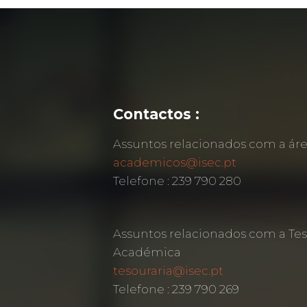
Contactos :
Assuntos relacionados com a á
academicos@isec.pt
Telefone : 239 790 280
Assuntos relacionados com a Tes
Académica
tesouraria@isec.pt
Telefone : 239 790 269