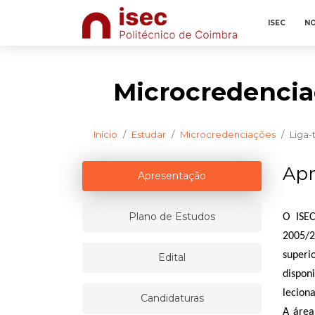
ISEC
NO
Microcredencia
Início
Estudar
Microcredenciações
Liga-
Apr
Apresentação
Plano de Estudos
O ISEC
2005/2
superi
Edital
dispon
lecion
Candidaturas
A área