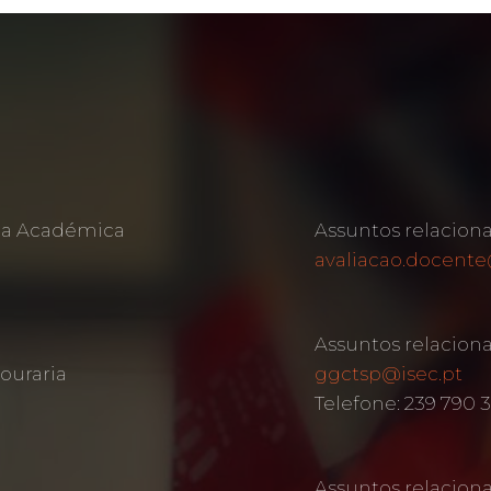
rea Académica
Assuntos relacion
avaliacao.docente
Assuntos relacion
ouraria
ggctsp@isec.pt
Telefone: 239 790 
Assuntos relacio