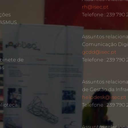
rh@isec.pt
ções
Telefone : 239 790 
ERASMUS
Assuntos relacion
Comunicação Digit
gcdd@isec.pt
binete de
Telefone : 239 790
as
Assuntos relacion
de Gestão da Infra
helpdesk@isec.pt
lioteca
Telefone : 239 790 
Assuntos relacion