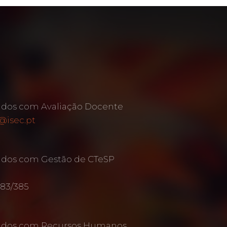
ados com Avaliação Docente
@isec.pt
ados com Gestão de CTeSP
383/385
nados com Recursos Humanos