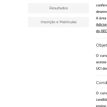
confer
Resultados
desenv
A área
Inscrição e Matrículas
Adicio
do ISEC
Objet
O curs
acesso
UCI do
Condi
O curs
candid
ensino 