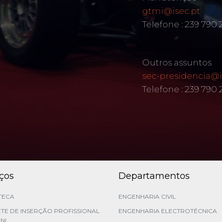
gtmi@isec.pt
Telefone : 239 790 
Outros assuntos
sec-presidencia@i
Telefone : 239 790
iços
Departamentos
TECA
ENGENHARIA CIVIL
TE DE INSERÇÃO PROFISSIONAL
ENGENHARIA ELECTROTÉCNICA
NI