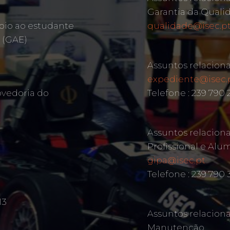
Garantia da Quali
oio ao estudante
qualidade@isec.p
 (GAE)
Assuntos relacion
expediente@isec.
ovedoria do
Telefone : 239 790
Assuntos relacion
Profissional e Alu
gipa@isec.pt
Telefone : 239 790 
13
Assuntos relacion
Manutenção