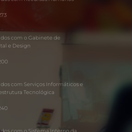
273
ados com o Gabinete de
al e Design
 200
ados com Serviços Informáticos e
estrutura Tecnológica
240
ados com o Sistema Interno da