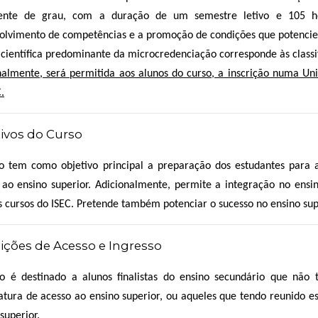
ente de grau, com a duração de um semestre letivo e 105 ho
olvimento de competências e a promoção de condições que potenciem
 científica predominante da microcredenciação corresponde às class
nalmente, será permitida aos alunos do curso, a inscrição numa Unid
.
ivos do Curso
o tem como objetivo principal a preparação dos estudantes para 
 ao ensino superior. Adicionalmente, permite a integração no ensin
s cursos do ISEC. Pretende também potenciar o sucesso no ensino sup
ções de Acesso e Ingresso
o é destinado a alunos finalistas do ensino secundário que não
atura de acesso ao ensino superior, ou aqueles que tendo reunido 
superior.