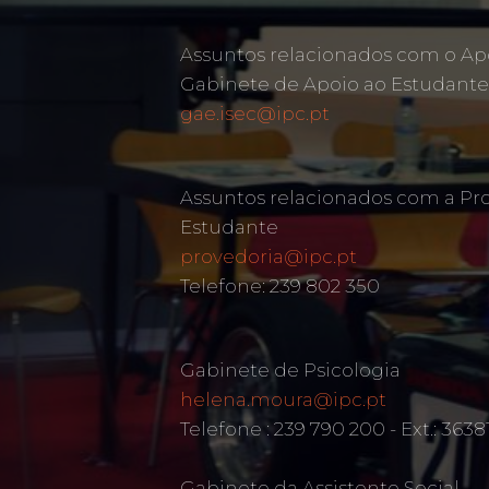
Assuntos relacionados com o Ap
Gabinete de Apoio ao Estudante
gae.isec@ipc.pt
Assuntos relacionados com a Pr
Estudante
provedoria@ipc.pt
Telefone: 239 802 350
Gabinete de Psicologia
helena.moura@ipc.pt
Telefone : 239 790 200 - Ext.: 3638
Gabinete da Assistente Social