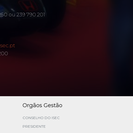
250 ou 239 790 201
sec.pt
 200
Orgãos Gestão
CONSELHO DO ISEC
PRESIDENTE