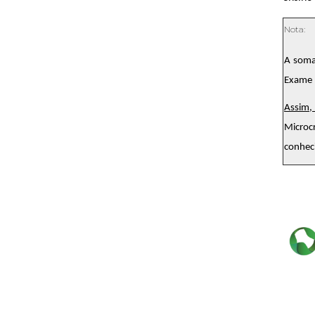
Nota:
A soma
Exame 
Assim,
Microc
conhec