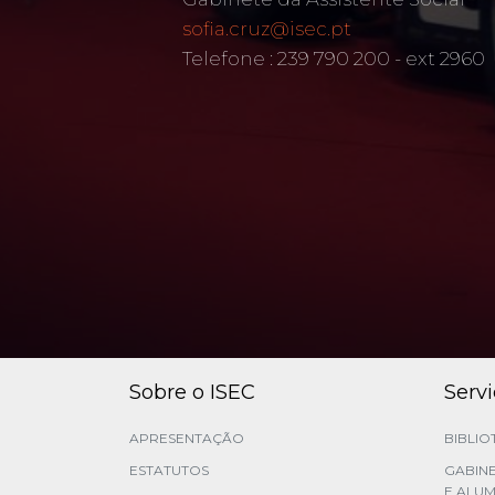
sofia.cruz@isec.pt
Telefone : 239 790 200 - ext 2960
Sobre o ISEC
Serv
APRESENTAÇÃO
BIBLIO
ESTATUTOS
GABINE
E ALUM