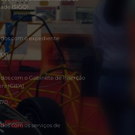
dade (SIGQ)
t
ados com o expediente
pt
 200
ados com o Gabinete de inserção
mni (GIPA)
370
ados com os serviços de