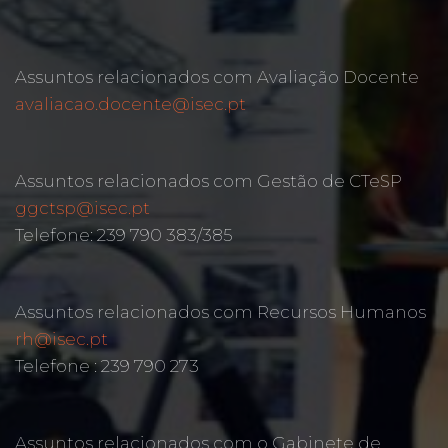
Assuntos relacionados com Avaliação Docente
avaliacao.docente@isec.pt
Assuntos relacionados com Gestão de CTeSP
ggctsp@isec.pt
Telefone: 239 790 383/385
Assuntos relacionados com Recursos Humanos
rh@isec.pt
Telefone : 239 790 273
Assuntos relacionados com o Gabinete de