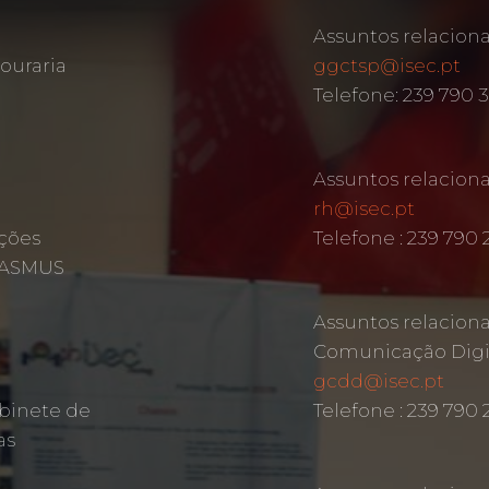
Assuntos relacion
ouraria
ggctsp@isec.pt
Telefone: 239 790 
Assuntos relacio
rh@isec.pt
ções
Telefone : 239 790 
ERASMUS
Assuntos relacion
Comunicação Digit
gcdd@isec.pt
binete de
Telefone : 239 790
as