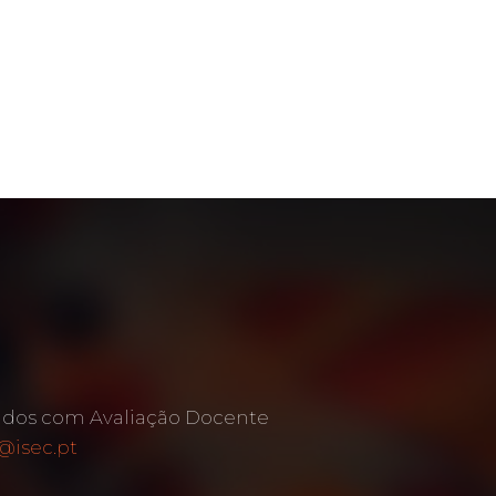
ados com Avaliação Docente
@isec.pt