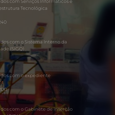
ados com Serviços Informáticos e
estrutura Tecnológica
240
ados com o Sistema Interno da
dade (SIGQ)
t
ados com o expediente
pt
 200
ados com o Gabinete de inserção