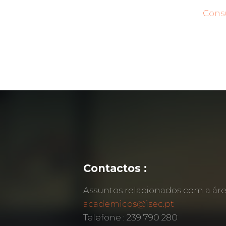
Consu
Contactos :
Assuntos relacionados com a á
academicos@isec.pt
Telefone : 239 790 280