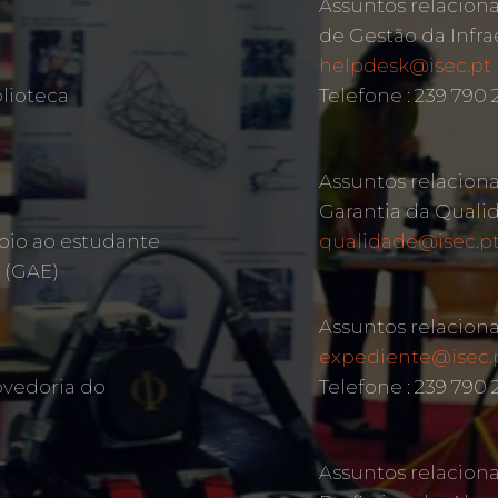
Assuntos relacion
de Gestão da Infra
helpdesk@isec.pt
lioteca
Telefone : 239 790 
Assuntos relacion
Garantia da Quali
oio ao estudante
qualidade@isec.p
 (GAE)
Assuntos relacion
expediente@isec.
ovedoria do
Telefone : 239 790
Assuntos relacion