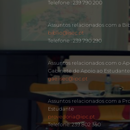
Telefone : 239 790 200
Assuntos relacionados com a Bib
biblio@isec.pt
Telefone : 239 790 290
Assuntos relacionados com o Ap
Gabinete de Apoio ao Estudante
gae.isec@ipc.pt
Assuntos relacionados com a Pr
Estudante
provedoria@ipc.pt
Telefone: 239 802 350