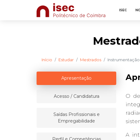
ISEC
NO
Mestrad
Início
Estudar
Mestrados
Instrumentação
Ap
Apresentação
O de
Acesso / Candidatura
inte
radia
Saídas Profissionais e
Empregabilidade
siste
A in
Perfil e Competências