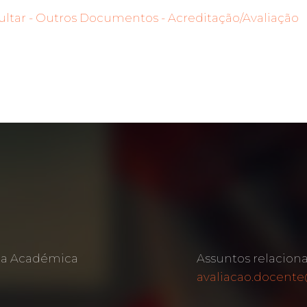
ltar - Outros Documentos - Acreditação/Avaliação
rea Académica
Assuntos relacion
avaliacao.docente