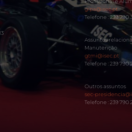
Profissional e Alu
gipa@isec.pt
Telefone : 239 790 
13
Assuntos relacion
Manutenção
gtmi@isec.pt
Telefone : 239 790 
Outros assuntos
sec-presidencia@i
Telefone : 239 790