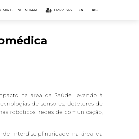
EMIA DE ENGENHARIA
EMPRESAS
EN
IPC
iomédica
mpacto na área da Saúde, levando à
ecnologias de sensores, detetores de
emas robóticos, redes de comunicação,
de interdisciplinaridade na área da