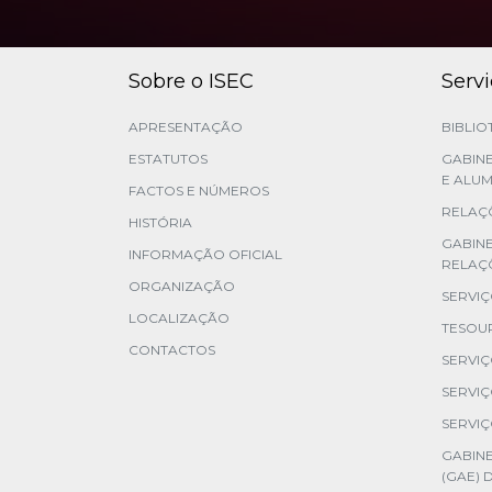
Sobre o ISEC
Serv
APRESENTAÇÃO
BIBLIO
ESTATUTOS
GABINE
E ALUM
FACTOS E NÚMEROS
RELAÇÕ
HISTÓRIA
GABIN
INFORMAÇÃO OFICIAL
RELAÇ
ORGANIZAÇÃO
SERVI
LOCALIZAÇÃO
TESOU
CONTACTOS
SERVI
SERVIÇ
SERVIÇ
GABINE
(GAE) 