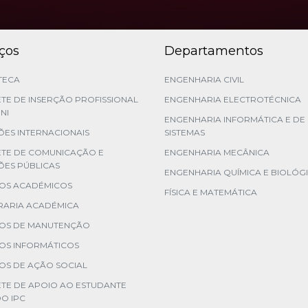
iços
Departamentos
TECA
ENGENHARIA CIVIL
TE DE INSERÇÃO PROFISSIONAL
ENGENHARIA ELECTROTÉCNICA
NI
ENGENHARIA INFORMÁTICA E DE
ES INTERNACIONAIS
SISTEMAS
ETE DE COMUNICAÇÃO E
ENGENHARIA MECÂNICA
ÕES PÚBLICAS
ENGENHARIA QUÍMICA E BIOLÓG
ÇOS ACADÉMICOS
FÍSICA E MATEMÁTICA
RARIA ACADÉMICA
ÇOS DE MANUTENÇÃO
OS INFORMÁTICOS
OS DE AÇÃO SOCIAL
TE DE APOIO AO ESTUDANTE
DO IPC