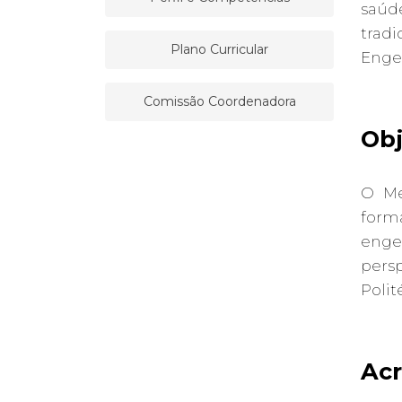
saúd
trad
Plano Curricular
Enge
Comissão Coordenadora
Obj
O Me
form
enge
pers
Polit
Acr