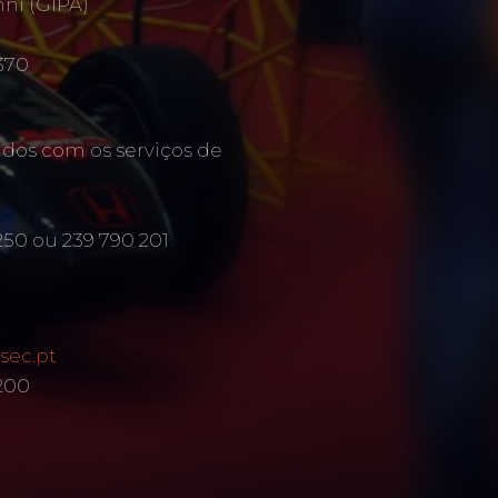
mni (GIPA)
370
ados com os serviços de
250 ou 239 790 201
sec.pt
 200