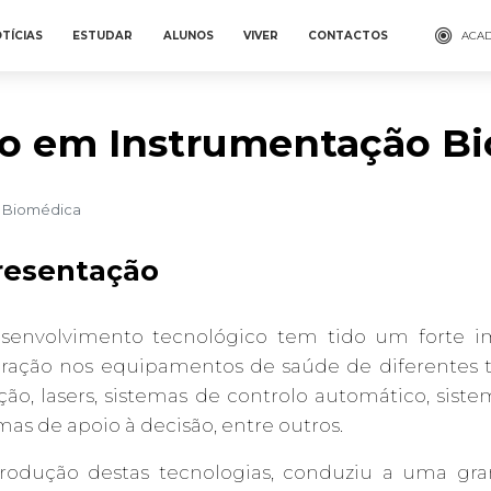
TÍCIAS
ESTUDAR
ALUNOS
VIVER
CONTACTOS
ACAD
o em Instrumentação B
 Biomédica
resentação
senvolvimento tecnológico tem tido um forte i
gração nos equipamentos de saúde de diferentes t
ção, lasers, sistemas de controlo automático, sist
mas de apoio à decisão, entre outros.
trodução destas tecnologias, conduziu a uma gran