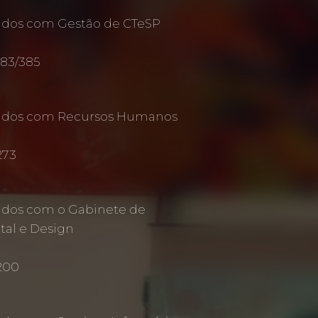
ados com Gestão de CTeSP
383/385
nados com Recursos Humanos
273
ados com o Gabinete de
al e Design
 200