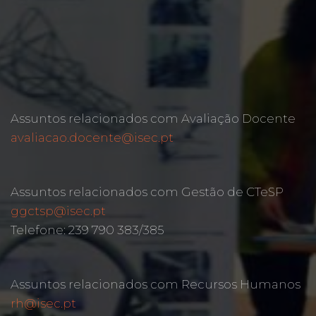
Assuntos relacionados com Avaliação Docente
avaliacao.docente@isec.pt
Assuntos relacionados com Gestão de CTeSP
ggctsp@isec.pt
Telefone: 239 790 383/385
Assuntos relacionados com Recursos Humanos
rh@isec.pt