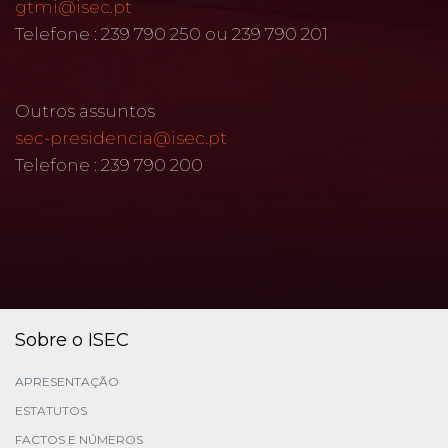
gtmi@isec.pt
Telefone : 239 790 250 ou 239 790 201
Outros assuntos
sec-presidencia@isec.pt
Telefone : 239 790 200
Sobre o ISEC
APRESENTAÇÃO
ESTATUTOS
FACTOS E NÚMEROS