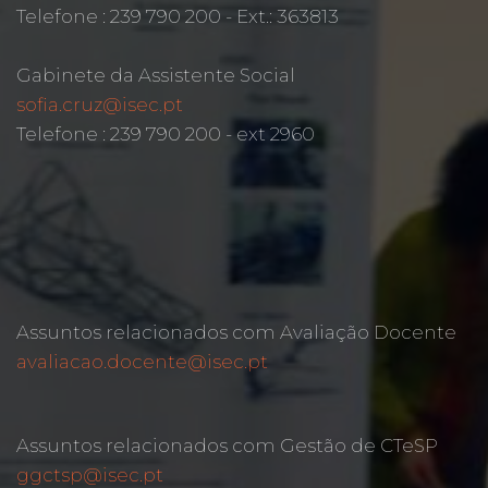
Telefone : 239 790 200 - Ext.: 363813
Gabinete da Assistente Social
sofia.cruz@isec.pt
Telefone : 239 790 200 - ext 2960
Assuntos relacionados com Avaliação Docente
avaliacao.docente@isec.pt
Assuntos relacionados com Gestão de CTeSP
ggctsp@isec.pt