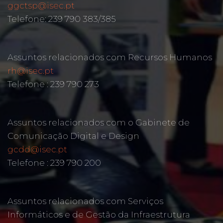
ggctsp@isec.pt
Telefone: 239 790 383/385
Assuntos relacionados com Recursos Humanos
rh@isec.pt
Telefone : 239 790 273
Assuntos relacionados com o Gabinete de
Comunicação Digital e Design
gcdd@isec.pt
Telefone : 239 790 200
Assuntos relacionados com Serviços
Informáticos e de Gestão da Infraestrutura