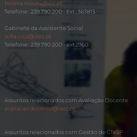
helena.moura@ipc.pt
Telefone : 239 790 200 - Ext.: 363813
Gabinete da Assistente Social
sofia.cruz@isec.pt
Telefone : 239 790 200 - ext 2960
Assuntos relacionados com Avaliação Docente
avaliacao.docente@isec.pt
Assuntos relacionados com Gestão de CTeSP