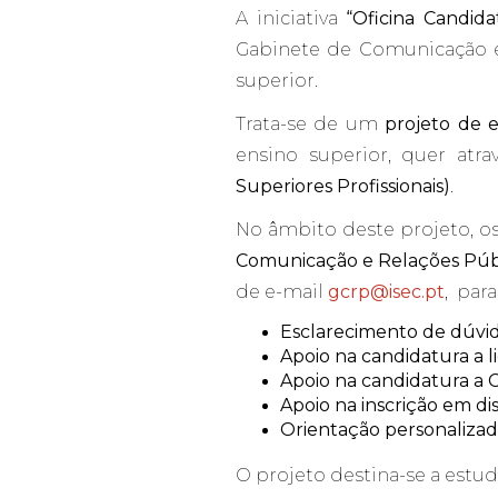
A iniciativa
“Oficina Candida
Gabinete de Comunicação e
superior.
Trata-se de um
projeto de e
ensino superior, quer atr
Superiores Profissionais)
.
No âmbito deste projeto, o
Comunicação e Relações Púb
de e-mail
gcrp@isec.pt
, para
Esclarecimento de dúvida
Apoio na candidatura a li
Apoio na candidatura a 
Apoio na inscrição em disc
Orientação personalizada
O projeto destina-se a estud