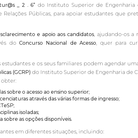
tur@s _ 2 . 6”
do Instituto Superior de Engenharia 
 Relações Públicas, para apoiar estudantes que pre
sclarecimento e apoio aos candidatos
, ajudando-os a 
avés do
Concurso Nacional de Acesso
, quer para cu
s estudantes e os seus familiares podem agendar u
licas (GCRP)
do Instituto Superior de Engenharia de 
 obter:
s sobre o acesso ao ensino superior;
cenciaturas através das várias formas de ingresso;
CTeSP;
iplinas isoladas;
 sobre as opções disponíveis.
antes em diferentes situações, incluindo: