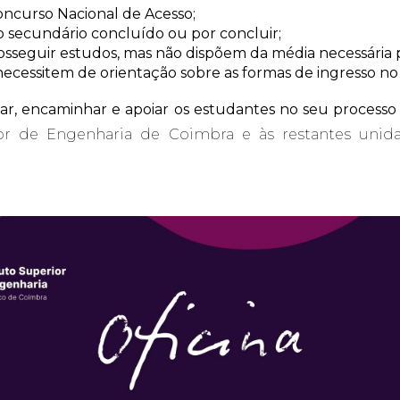
oncurso Nacional de Acesso;
 secundário concluído ou por concluir;
sseguir estudos, mas não dispõem da média necessária 
ecessitem de orientação sobre as formas de ingresso no 
tar, encaminhar e apoiar os estudantes no seu processo
ior de Engenharia de Coimbra e às restantes unida